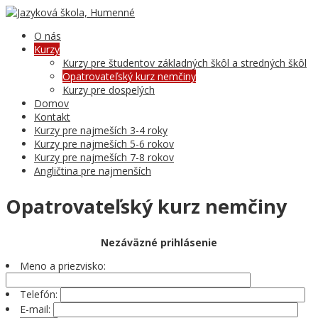
O nás
Kurzy
Kurzy pre študentov základných škôl a stredných škôl
Opatrovateľský kurz nemčiny
Kurzy pre dospelých
Domov
Kontakt
Kurzy pre najmeších 3-4 roky
Kurzy pre najmeších 5-6 rokov
Kurzy pre najmeších 7-8 rokov
Angličtina pre najmenších
Opatrovateľský kurz nemčiny
Nezáväzné prihlásenie
Meno a priezvisko:
Telefón:
E-mail: