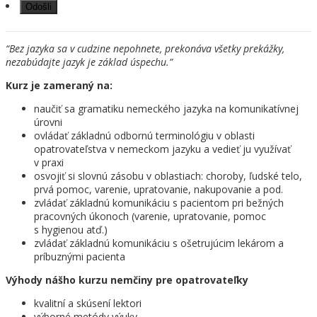
“Bez jazyka sa v cudzine nepohnete, prekonáva všetky prekážky,
nezabúdajte jazyk je základ úspechu.”
Kurz je zameraný na:
naučiť sa gramatiku nemeckého jazyka na komunikatívnej
úrovni
ovládať základnú odbornú terminológiu v oblasti
opatrovateľstva v nemeckom jazyku a vedieť ju využívať
v praxi
osvojiť si slovnú zásobu v oblastiach: choroby, ľudské telo,
prvá pomoc, varenie, upratovanie, nakupovanie a pod.
zvládať základnú komunikáciu s pacientom pri bežných
pracovných úkonoch (varenie, upratovanie, pomoc
s hygienou atď.)
zvládať základnú komunikáciu s ošetrujúcim lekárom a
príbuznými pacienta
Výhody nášho kurzu nemčiny pre opatrovateľky
kvalitní a skúsení lektori
výborné metódy výuky