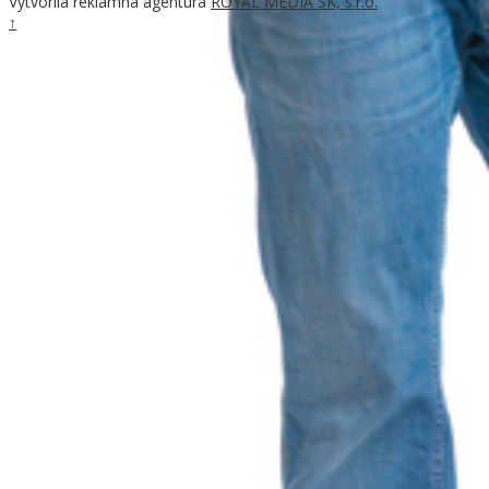
Vytvorila reklamná agentúra
ROYAL MEDIA SK, s.r.o.
↑