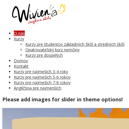
O nás
Kurzy
Kurzy pre študentov základných škôl a stredných škôl
Opatrovateľský kurz nemčiny
Kurzy pre dospelých
Domov
Kontakt
Kurzy pre najmeších 3-4 roky
Kurzy pre najmeších 5-6 rokov
Kurzy pre najmeších 7-8 rokov
Angličtina pre najmenších
Please add images for slider in theme options!