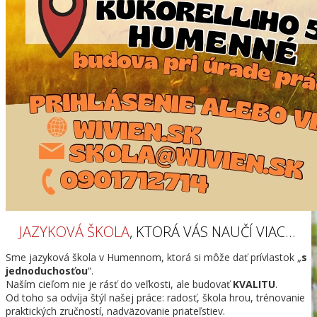
JAZYKOVÁ ŠKOLA
, KTORÁ VÁS NAUČÍ VIAC…
Sme jazyková škola v Humennom, ktorá si môže dať prívlastok „
s
jednoduchosťou
“.
Naším cieľom nie je rásť do veľkosti, ale budovať
KVALITU
.
Od toho sa odvíja štýl našej práce: radosť, škola hrou, trénovanie
praktických zručností, nadväzovanie priateľstiev.