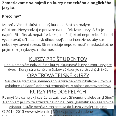
Zameriavame sa najmä na kurzy nemeckého a anglického
jazyka.
Prečo my?
Mnohí z Vás už skúsili nejaký kurz – a často s malým
efektom. Nevyhadzujte peniaze na neefektívne kurzy. A čo je
najdôležitejšie: ak nepatríte k skupine ľudí, ktorí nepotrebujú ihneď
vycestovať, učte sa jazyk dlhodobejšie no intenzívne, aby ste
neboli vystavení stresu. Stres iniciuje nepozornosť a nedostatočné
prijímanie jazykových informácií.
KURZY PRE ŠTUDENTOV
Ponúkame Vám individuálne kurzy, skupinové kurzy a minikurzy pre
dvoch. Kurzy sú určené pre žiakov základných a stredných škôl.
OPATROVATEĽSKÉ KURZY
Naučte sa gramatiku nemeckého jazyka na komunikatívnej úrovni a
ovládnite základnú odbornú terminológiu v oblasti opatrovateľstva.
KURZY PRE DOSPELÝCH
Rozmýšľate už nejaký čas, že sa začnete učiť nemčinu alebo angličtinu?
Alebo Vám je ľúto, že strácate dávno naučenú gramatiku a Vaša slovná
zásoba je stále menšia? Prihláste sa do kurzu v malej skupine!
© 2014-2015 www.wivien.sk | Všetky práva vyhradené